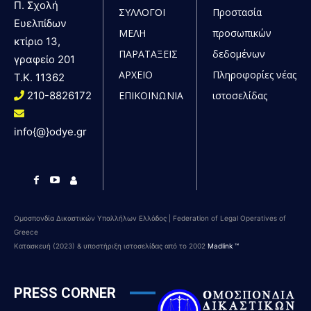
Π. Σχολή
ΣΥΛΛΟΓΟΙ
Προστασία
Ευελπίδων
ΜΕΛΗ
προσωπικών
κτίριο 13,
ΠΑΡΑΤΑΞΕΙΣ
δεδομένων
γραφείο 201
ΑΡΧΕΙΟ
Πληροφορίες νέας
T.K. 11362
210-8826172
ΕΠΙΚΟΙΝΩΝΙΑ
ιστοσελίδας
info{@}odye.gr
Ομοσπονδία Δικαστικών Υπαλλήλων Ελλάδος | Federation of Legal Operatives of
Greece
Κατασκευή (2023) & υποστήριξη ιστοσελίδας από το 2002
Madlink ™
PRESS CORNER