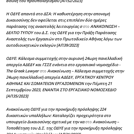
Βουλή του προϋπολογισμού [ΑΠ52/2023]
H ΟΔΥΕ απαντά στο ΔΣΑ: Η καθυστέρηση στην απονομή
Δικαιοσύνης δεν οφείλεται στις επιπλέον δύο ημέρες
παράτασης της αναστολής λειτουργίας σ
ΑΝΑΚΟΙΝΩΣΗ –
στο
ΔΕΛΤΙΟ ΤΥΠΟΥ του Δ.Σ. της ΟΔΥΕ για την Πράξη Παράτασης
Αναστολής των Εργασιών στο Πρωτοδικείο Αθήνας λόγω των
αυτοδιοικητικών εκλογών [ΑΠ39/2023]
ΟΔΥΕ: Κάλεσμα συμμετοχής στην αυριανή 24ωρη πανελλαδική
απεργία ΑΔΕΔΥ και ΓΣΣΕ ενάντια στο εργασιακό νομοσχέδιο -
The Greek Lawyer
Ανακοίνωση – Κάλεσμα συμμετοχής στην
στο
24ωρη πανελλαδική απεργία ΑΔΕΔΥ, ΕΡΓΑΤΙΚΟΥ ΚΕΝΤΡΟΥ
ΑΘΗΝΑΣ ΚΑΙ ΣΩΜΑΤΕΙΩΝ ΕΡΓΑΖΟΜΕΝΩΝ την Πέμπτη 21
Σεπτεμβρίου 2023, ΕΝΑΝΤΙΑ ΣΤΟ ΕΡΓΑΣΙΑΚΟ ΝΟΜΟΣΧΕΔΙΟ
[ΑΠ35/2023]
Ανακοίνωση ΟΔΥΕ για την προκήρυξη πρόσληψης 224
δικαστικών υπαλλήλων: Καταλογίζει προχειρότητα στο
υπουργείο Δικαιοσύνης σχετικά με την κα
Ανακοίνωση –
στο
Τοποθέτηση του Δ.Σ. της ΟΔΥΕ για την προκήρυξη πρόσληψης