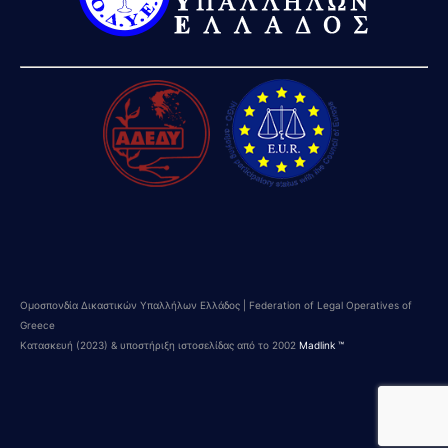
Ομοσπονδία Δικαστικών Υπαλλήλων Ελλάδος | Federation of Legal Operatives of
Greece
Κατασκευή (2023) & υποστήριξη ιστοσελίδας από το 2002
Madlink ™