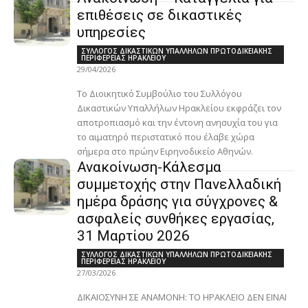
επιθέσεις σε δικαστικές
υπηρεσίες
ΣΥΛΛΟΓΟΣ ΔΙΚΑΣΤΙΚΩΝ ΥΠΑΛΛΗΛΩΝ ΠΡΩΤΟΔΙΚΕΙΑΚΗΣ
ΠΕΡΙΦΕΡΕΙΑΣ ΗΡΑΚΛΕΙΟΥ
29/04/2026
Το Διοικητικό Συμβούλιο του Συλλόγου
Δικαστικών Υπαλλήλων Ηρακλείου εκφράζει τον
αποτροπιασμό και την έντονη ανησυχία του για
το αιματηρό περιστατικό που έλαβε χώρα
σήμερα στο πρώην Ειρηνοδικείο Αθηνών.
Ανακοίνωση-Κάλεσμα
συμμετοχής στην Πανελλαδική
ημέρα δράσης για σύγχρονες &
ασφαλείς συνθήκες εργασίας,
31 Μαρτίου 2026
ΣΥΛΛΟΓΟΣ ΔΙΚΑΣΤΙΚΩΝ ΥΠΑΛΛΗΛΩΝ ΠΡΩΤΟΔΙΚΕΙΑΚΗΣ
ΠΕΡΙΦΕΡΕΙΑΣ ΗΡΑΚΛΕΙΟΥ
27/03/2026
ΔΙΚΑΙΟΣΥΝΗ ΣΕ ΑΝΑΜΟΝΗ: ΤΟ ΗΡΑΚΛΕΙΟ ΔΕΝ ΕΙΝΑΙ