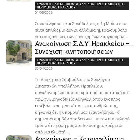
ΣΥΛΛΟΓΟΣ ΔΙΚΑΣΤΙΚΩΝ ΥΠΑΛΛΗΛΩΝ ΠΡΩΤΟΔΙΚΕΙΑΚΗΣ
ΠΕΡΙΦΕΡΕΙΑΣ ΗΡΑΚΛΕΙΟΥ
01/05/2026
Συναδέλφισσες και Συνάδελφοι, η 1η Μαΐου δεν
είναι απλώς μια αργία, αλλά μια ημέρα-σύμβολο
για τους αγώνες των εργαζομένων παγκοσμίως.
Ανακοίνωση Σ.Δ.Υ. Ηρακλείου –
Συνέχιση κινητοποιήσεων
ΣΥΛΛΟΓΟΣ ΔΙΚΑΣΤΙΚΩΝ ΥΠΑΛΛΗΛΩΝ ΠΡΩΤΟΔΙΚΕΙΑΚΗΣ
ΠΕΡΙΦΕΡΕΙΑΣ ΗΡΑΚΛΕΙΟΥ
30/04/2026
Το Διοικητικό Συμβούλιο του Συλλόγου
Δικαστικών Υπαλλήλων Ηρακλείου,
συγκλονισμένο από το αιματηρό περιστατικό στο
πρώην Ειρηνοδικείο Αθηνών, όπου ένοπλος
εισέβαλε και τραυμάτισε τρεις ανθρώπους,
δηλώνει ότι η υπομονή μας εξαντλήθηκε. Το
σημερινό συμβάν αποδεικνύει με τον πιο σκληρό
τρόπο ότι η ζωή μας στα Δικαστήρια κρέμεται
από μια κλωστή. ..
Ανακοίνωση – Καταγγελία για