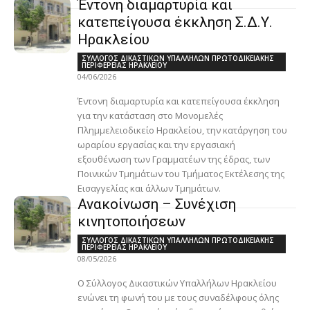
Έντονη διαμαρτυρία και
κατεπείγουσα έκκληση Σ.Δ.Υ.
Ηρακλείου
ΣΥΛΛΟΓΟΣ ΔΙΚΑΣΤΙΚΩΝ ΥΠΑΛΛΗΛΩΝ ΠΡΩΤΟΔΙΚΕΙΑΚΗΣ
ΠΕΡΙΦΕΡΕΙΑΣ ΗΡΑΚΛΕΙΟΥ
04/06/2026
Έντονη διαμαρτυρία και κατεπείγουσα έκκληση
για την κατάσταση στο Μονομελές
Πλημμελειοδικείο Ηρακλείου, την κατάργηση του
ωραρίου εργασίας και την εργασιακή
εξουθένωση των Γραμματέων της έδρας, των
Ποινικών Τμημάτων του Τμήματος Εκτέλεσης της
Εισαγγελίας και άλλων Τμημάτων.
Ανακοίνωση – Συνέχιση
κινητοποιήσεων
ΣΥΛΛΟΓΟΣ ΔΙΚΑΣΤΙΚΩΝ ΥΠΑΛΛΗΛΩΝ ΠΡΩΤΟΔΙΚΕΙΑΚΗΣ
ΠΕΡΙΦΕΡΕΙΑΣ ΗΡΑΚΛΕΙΟΥ
08/05/2026
Ο Σύλλογος Δικαστικών Υπαλλήλων Ηρακλείου
ενώνει τη φωνή του με τους συναδέλφους όλης