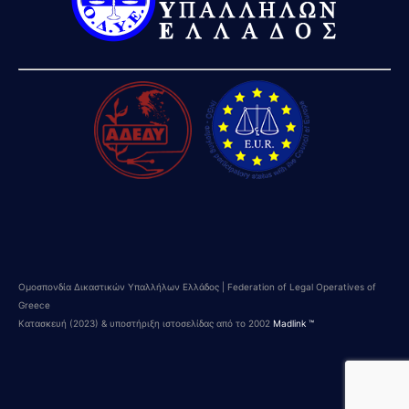
Ομοσπονδία Δικαστικών Υπαλλήλων Ελλάδος | Federation of Legal Operatives of
Greece
Κατασκευή (2023) & υποστήριξη ιστοσελίδας από το 2002
Madlink ™