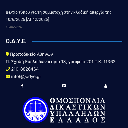
Δελτίο τύπου για τη συμμετοχή στην κλαδική απεργία της
10/6/2026 [ΑΠ42/2026]
15/06/2026
Ο.Δ.Υ.Ε.
Πρωτοδικείο Αθηνών
Π. Σχολή Ευελπίδων κτίριο 13, γραφείο 201 T.K. 11362
210-8826464
info{@}odye.gr