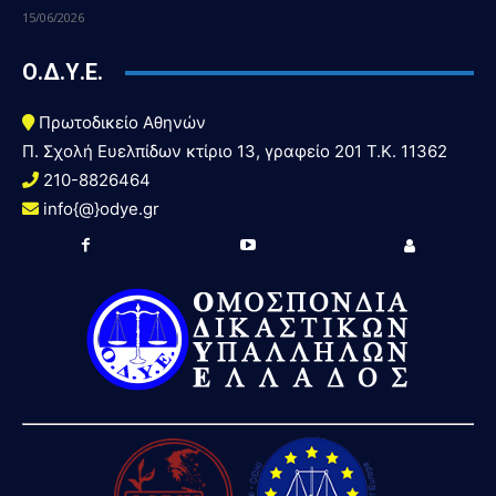
15/06/2026
Ο.Δ.Υ.Ε.
Πρωτοδικείο Αθηνών
Π. Σχολή Ευελπίδων κτίριο 13, γραφείο 201 T.K. 11362
210-8826464
info{@}odye.gr