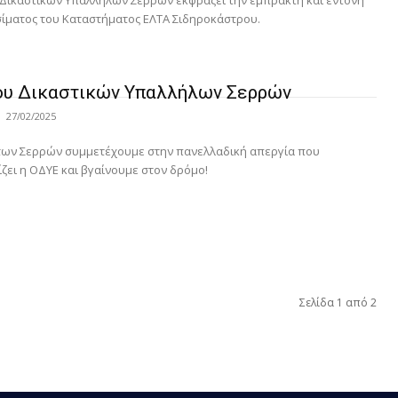
 Δικαστικών Υπαλλήλων Σερρών εκφράζει την έμπρακτη και έντονη
σίματος του Καταστήματος ΕΛΤΑ Σιδηροκάστρου.
γου Δικαστικών Υπαλλήλων Σερρών
27/02/2025
οι των Σερρών συμμετέχουμε στην πανελλαδική απεργία που
ζει η ΟΔΥΕ και βγαίνουμε στον δρόμο!
Σελίδα 1 από 2