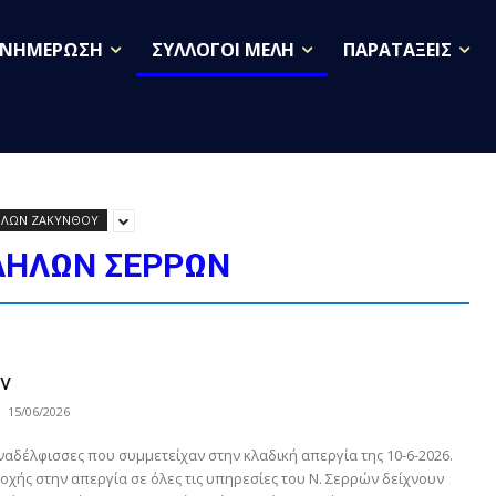
ΕΝΗΜΕΡΩΣΗ
ΣΥΛΛΟΓΟΙ ΜΕΛΗ
ΠΑΡΑΤΑΞΕΙΣ
ΗΛΩΝ ΖΑΚΥΝΘΟΥ
ΛΗΛΩΝ ΣΕΡΡΩΝ
ν
15/06/2026
αδέλφισσες που συμμετείχαν στην κλαδική απεργία της 10-6-2026.
χής στην απεργία σε όλες τις υπηρεσίες του Ν. Σερρών δείχνουν