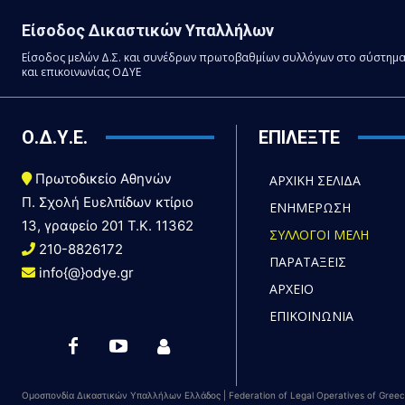
Είσοδος Δικαστικών Υπαλλήλων
Είσοδος μελών Δ.Σ. και συνέδρων πρωτοβαθμίων συλλόγων στο σύστημ
και επικοινωνίας ΟΔΥΕ
Ο.Δ.Υ.Ε.
ΕΠΙΛΕΞΤΕ
Πρωτοδικείο Αθηνών
ΑΡΧΙΚΗ ΣΕΛΙΔΑ
Π. Σχολή Ευελπίδων κτίριο
ΕΝΗΜΕΡΩΣΗ
13, γραφείο 201 T.K. 11362
ΣΥΛΛΟΓΟΙ ΜΕΛΗ
210-8826172
ΠΑΡΑΤΑΞΕΙΣ
info{@}odye.gr
ΑΡΧΕΙΟ
ΕΠΙΚΟΙΝΩΝΙΑ
Ομοσπονδία Δικαστικών Υπαλλήλων Ελλάδος | Federation of Legal Operatives of Gree