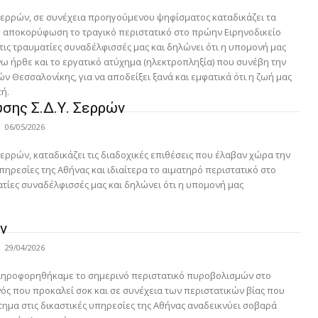
Σερρών, σε συνέχεια προηγούμενου ψηφίσματος καταδικάζει τα
ε αποκορύφωση το τραγικό περιστατικό στο πρώην Ειρηνοδικείο
τις τραυματίες συναδέλφισσές μας και δηλώνει ότι η υπομονή μας
ω ήρθε και το εργατικό ατύχημα (ηλεκτροπληξία) που συνέβη την
 Θεσσαλονίκης, για να αποδείξει ξανά και εμφατικά ότι η ζωή μας
ή.
σης Σ.Δ.Υ. Σερρών
06/05/2026
ρρών, καταδικάζει τις διαδοχικές επιθέσεις που έλαβαν χώρα την
ρεσίες της Αθήνας και ιδιαίτερα το αιματηρό περιστατικό στο
τίες συναδέλφισσές μας και δηλώνει ότι η υπομονή μας
ν
29/04/2026
πληροφορηθήκαμε το σημερινό περιστατικό πυροβολισμών στο
ός που προκαλεί σοκ και σε συνέχεια των περιστατικών βίας που
ημα στις δικαστικές υπηρεσίες της Αθήνας αναδεικνύει σοβαρά