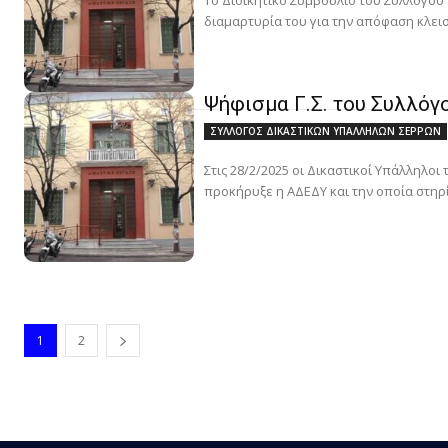
Το Διοικητικό Συμβούλιο του Συλλόγου
διαμαρτυρία του για την απόφαση κλει
Ψήφισμα Γ.Σ. του Συλλό
ΣΥΛΛΟΓΟΣ ΔΙΚΑΣΤΙΚΩΝ ΥΠΑΛΛΗΛΩΝ ΣΕΡΡΩΝ
Στις 28/2/2025 οι Δικαστικοί Υπάλληλ
προκήρυξε η ΑΔΕΔΥ και την οποία στηρί
1
2