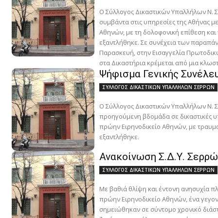
Ο Σύλλογος Δικαστικών Υπαλλήλων Ν. 
συμβάντα στις υπηρεσίες της Αθήνας μ
Αθηνών, με τη δολοφονική επίθεση και 
εξαντλήθηκε. Σε συνέχεια των παραπάν
Παρασκευή, στην Εισαγγελία Πρωτοδικών
στα Δικαστήρια κρέμεται από μια κλωστ
Ψήφισμα Γενικής Συνέλευ
ΣΥΛΛΟΓΟΣ ΔΙΚΑΣΤΙΚΩΝ ΥΠΑΛΛΗΛΩΝ ΣΕΡΡΩΝ
Ο Σύλλογος Δικαστικών Υπαλλήλων Ν. Σε
προηγούμενη βδομάδα σε δικαστικές υπη
πρώην Ειρηνοδικείο Αθηνών, με τραυμα
εξαντλήθηκε.
Ανακοίνωση Σ.Δ.Υ. Σερρώ
ΣΥΛΛΟΓΟΣ ΔΙΚΑΣΤΙΚΩΝ ΥΠΑΛΛΗΛΩΝ ΣΕΡΡΩΝ
Με βαθιά θλίψη και έντονη ανησυχία 
πρώην Ειρηνοδικείο Αθηνών, ένα γεγον
σημειώθηκαν σε σύντομο χρονικό διάστ