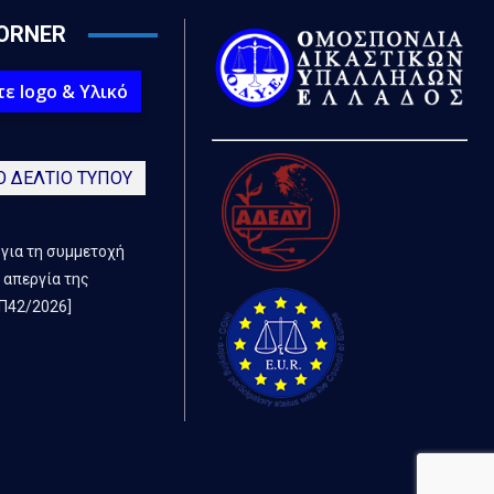
ORNER
ε logo & Υλικό
Ο ΔΕΛΤΙΟ ΤΥΠΟΥ
 για τη συμμετοχή
 απεργία της
Π42/2026]