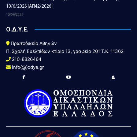
10/6/2026 [ΑΠ42/2026]
15/06/2026
Ο.Δ.Υ.Ε.
Πρωτοδικείο Αθηνών
Π. Σχολή Ευελπίδων κτίριο 13, γραφείο 201 T.K. 11362
210-8826464
info{@}odye.gr