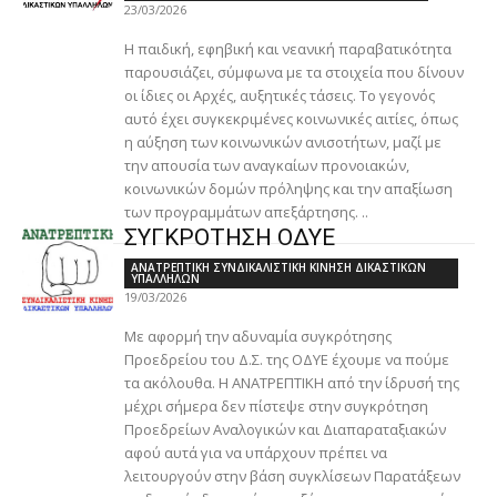
23/03/2026
Η παιδική, εφηβική και νεανική παραβατικότητα
παρουσιάζει, σύμφωνα με τα στοιχεία που δίνουν
οι ίδιες οι Αρχές, αυξητικές τάσεις. Το γεγονός
αυτό έχει συγκεκριμένες κοινωνικές αιτίες, όπως
η αύξηση των κοινωνικών ανισοτήτων, μαζί με
την απουσία των αναγκαίων προνοιακών,
κοινωνικών δομών πρόληψης και την απαξίωση
των προγραμμάτων απεξάρτησης. ..
ΣΥΓΚΡΟΤΗΣΗ ΟΔΥΕ
ΑΝΑΤΡΕΠΤΙΚΗ ΣΥΝΔΙΚΑΛΙΣΤΙΚΗ ΚΙΝΗΣΗ ΔΙΚΑΣΤΙΚΩΝ
ΥΠΑΛΛΗΛΩΝ
19/03/2026
Με αφορμή την αδυναμία συγκρότησης
Προεδρείου του Δ.Σ. της ΟΔΥΕ έχουμε να πούμε
τα ακόλουθα. Η ΑΝΑΤΡΕΠΤΙΚΗ από την ίδρυσή της
μέχρι σήμερα δεν πίστεψε στην συγκρότηση
Προεδρείων Αναλογικών και Διαπαραταξιακών
αφού αυτά για να υπάρχουν πρέπει να
λειτουργούν στην βάση συγκλίσεων Παρατάξεων