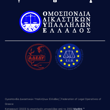
Ομοσπονδία Δικαστικών Υπαλλήλων Ελλάδος | Federation of Legal Operatives of
Greece
Κατασκευή (2023) & υποστήριξη ιστοσελίδας από το 2002
Madlink ™