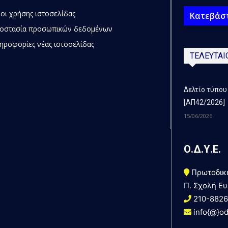
οι χρήσης ιστοσελίδας
Κατεβάστ
οστασία προσωπικών δεδομένων
ηροφορίες νέας ιστοσελίδας
ΤΕΛΕΥΤΑΙ
Δελτίο τύπου
[ΑΠ42/2026]
15/06/2026
Ο.Δ.Υ.Ε.
Πρωτοδικ
Π. Σχολή Ευ
210-882
info{@}od