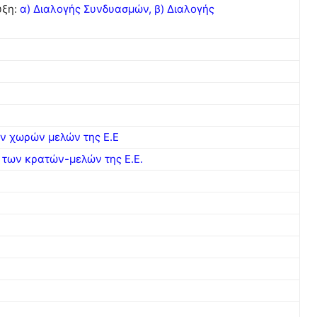
υξη:
α) Διαλογής Συνδυασμών,
β) Διαλογής
ων χωρών μελών της Ε.Ε
 των κρατών-μελών της Ε.Ε.