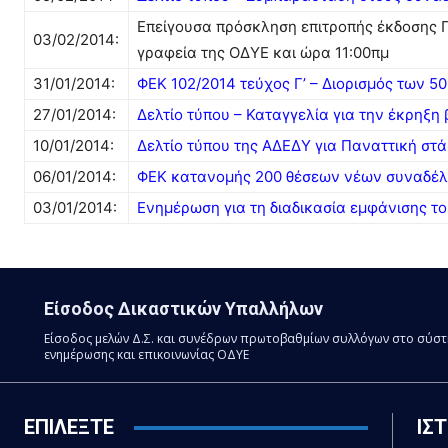
Επείγουσα πρόσκληση επιτροπής έκδοσης Πρ
03/02/2014:
γραφεία της ΟΔΥΕ και ώρα 11:00πμ
31/01/2014:
ΦΕΚ 102/2014 τεύχος Γ’ – Διορισμός των 
27/01/2014:
Δελτίο τύπου – Καταγγελία για την έκρηξη
10/01/2014:
Δελτίο τύπου της ΑΔΕΔΥ για Παναττική στ
06/01/2014:
ΦΕΚ κατανομής 200 θέσεων νέων συναδέλ
03/01/2014:
Ενημέρωση για τη διαδικασία εμφάνισης 
Είσοδος Δικαστικών Υπαλλήλων
Είσοδος μελών Δ.Σ. και συνέδρων πρωτοβαθμίων συλλόγων στο σύσ
ενημέρωσης και επικοινωνίας ΟΔΥΕ
ΕΠΙΛΕΞΤΕ
ΙΣ