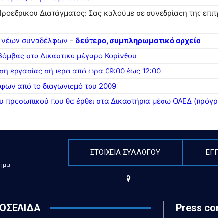
οεδρικού Διατάγματος: Σας καλούμε σε συνεδρίαση της επιτρ
50 νέων συναδέλφων
–
δεύτερο, συμπληρωματικό αρχείο
 βόμβας στο Δικαστικό μέγαρο Κορίνθου
άση εργασίας σήμερα από ώρα 09:00 έως 12:00
φων από το διαγωνισμό του 2009
του προσωπικού που θα έρθει στα Δικαστήρια μέσω ΟΑΕΔ (πρό
ΣΤΟΙΧΕΙΑ ΣΥΛΛΟΓΟΥ
ΕΓ
τημα
ΤΟΣΕΛΙΔΑ
Press co