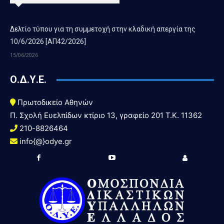
Δελτίο τύπου για τη συμμετοχή στην κλαδική απεργία της
10/6/2026 [ΑΠ42/2026]
15/06/2026
Ο.Δ.Υ.Ε.
Πρωτοδικείο Αθηνών
Π. Σχολή Ευελπίδων κτίριο 13, γραφείο 201 T.K. 11362
210-8826464
info{@}odye.gr