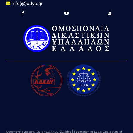
info{@}odye.gr
Ομοσπονδία Δικαστικών Υπαλλήλων Ελλάδος | Federation of Legal Operatives of