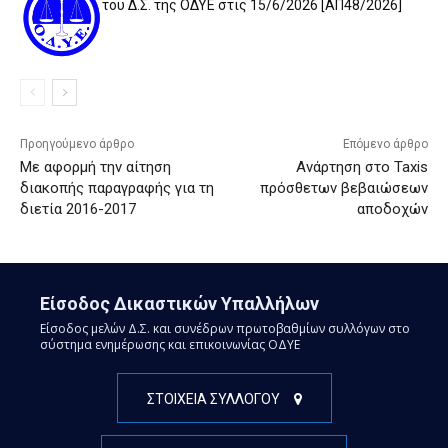
του Δ.Σ. της ΟΔΥΕ στις 15/6/2026 [ΑΠ48/2026]
Προηγούμενο άρθρο
Επόμενο άρθρο
Με αφορμή την αίτηση
Ανάρτηση στο Taxis
διακοπής παραγραφής για τη
πρόσθετων βεβαιώσεων
διετία 2016-2017
αποδοχών
Είσοδος Δικαστικών Υπαλλήλων
Είσοδος μελών Δ.Σ. και συνέδρων πρωτοβαθμίων συλλόγων στο
σύστημα ενημέρωσης και επικοινωνίας ΟΔΥΕ
ΣΤΟΙΧΕΙΑ ΣΥΛΛΟΓΟΥ