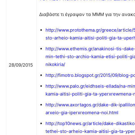
Διαβάστε τι έγραψαν τα ΜΜΜ για την ανακ
http://www.protothema.gr/greece/article
sto-arheio-kamia-aitisi-politi-gia-ta-up
http://www.ethemis.gr/anakinosi-tis-dake-
min-tethi-sto-archio-kamia-etisi-politi-
nikokiria/
28/09/2015
http://fimotro.blogspot.gr/2015/09/blog-p
http://www.palo.gr/eidhseis-ellada/na-min
kamia-aitisi-politi-gia-ta-yperxrewmena-
http://www.axortagos.gr/dake-dik-ipallilon
arxeio-gia-iperxreomena-noi.html
http://top10news.gr/article/dake-dikastik
tethei-sto-arheio-kamia-aitisi-gia-ta-yp