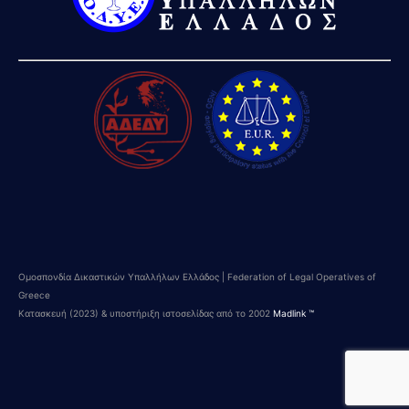
Ομοσπονδία Δικαστικών Υπαλλήλων Ελλάδος | Federation of Legal Operatives of
Greece
Κατασκευή (2023) & υποστήριξη ιστοσελίδας από το 2002
Madlink ™