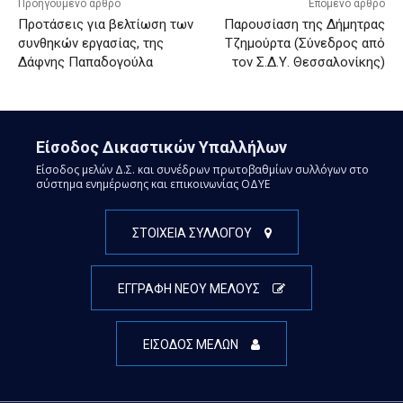
Προηγούμενο άρθρο
Επόμενο άρθρο
Προτάσεις για βελτίωση των
Παρουσίαση της Δήμητρας
συνθηκών εργασίας, της
Τζημούρτα (Σύνεδρος από
Δάφνης Παπαδογούλα
τον Σ.Δ.Υ. Θεσσαλονίκης)
Είσοδος Δικαστικών Υπαλλήλων
Είσοδος μελών Δ.Σ. και συνέδρων πρωτοβαθμίων συλλόγων στο
σύστημα ενημέρωσης και επικοινωνίας ΟΔΥΕ
ΣΤΟΙΧΕΙΑ ΣΥΛΛΟΓΟΥ
ΕΓΓΡΑΦΗ ΝΕΟΥ ΜΕΛΟΥΣ
ΕΙΣΟΔΟΣ ΜΕΛΩΝ