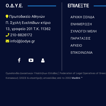
Ο.Δ.Υ.Ε.
ΕΠΙΛΕΞΤΕ
Πρωτοδικείο Αθηνών
ΑΡΧΙΚΗ ΣΕΛΙΔΑ
Π. Σχολή Ευελπίδων κτίριο
ΕΝΗΜΕΡΩΣΗ
13, γραφείο 201 T.K. 11362
ΣΥΛΛΟΓΟΙ ΜΕΛΗ
210-8826172
ΠΑΡΑΤΑΞΕΙΣ
info{@}odye.gr
ΑΡΧΕΙΟ
ΕΠΙΚΟΙΝΩΝΙΑ
Ομοσπονδία Δικαστικών Υπαλλήλων Ελλάδος | Federation of Legal Operatives of Gree
Κατασκευή (2023) & υποστήριξη ιστοσελίδας από το 2002
Madlink ™