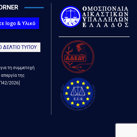
ORNER
ε logo & Υλικό
Ο ΔΕΛΤΙΟ ΤΥΠΟΥ
 για τη συμμετοχή
 απεργία της
Π42/2026]