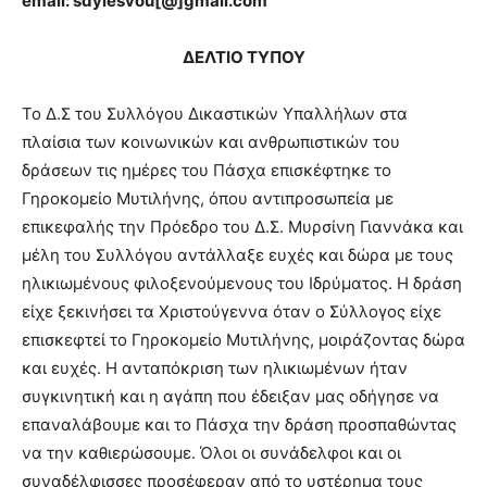
email: sdylesvou[@]gmail.com
ΔΕΛΤΙΟ ΤΥΠΟΥ
To Δ.Σ του Συλλόγου Δικαστικών Υπαλλήλων στα
πλαίσια των κοινωνικών και ανθρωπιστικών του
δράσεων τις ημέρες του Πάσχα επισκέφτηκε το
Γηροκομείο Μυτιλήνης, όπου αντιπροσωπεία με
επικεφαλής την Πρόεδρο του Δ.Σ. Μυρσίνη Γιαννάκα και
μέλη του Συλλόγου αντάλλαξε ευχές και δώρα με τους
ηλικιωμένους φιλοξενούμενους του Ιδρύματος. Η δράση
είχε ξεκινήσει τα Χριστούγεννα όταν ο Σύλλογος είχε
επισκεφτεί το Γηροκομείο Μυτιλήνης, μοιράζοντας δώρα
και ευχές. Η ανταπόκριση των ηλικιωμένων ήταν
συγκινητική και η αγάπη που έδειξαν μας οδήγησε να
επαναλάβουμε και το Πάσχα την δράση προσπαθώντας
να την καθιερώσουμε. Όλοι οι συνάδελφοι και οι
συναδέλφισσες προσέφεραν από το υστέρημα τους