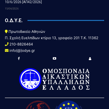
10/6/2026 [ΑΠ42/2026]
15/06/2026
Ο.Δ.Υ.Ε.
Πρωτοδικείο Αθηνών
Π. Σχολή Ευελπίδων κτίριο 13, γραφείο 201 T.K. 11362
210-8826464
info{@}odye.gr