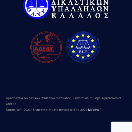
Ομοσπονδία Δικαστικών Υπαλλήλων Ελλάδος | Federation of Legal Operatives of
Greece
Κατασκευή (2023) & υποστήριξη ιστοσελίδας από το 2002
Madlink ™