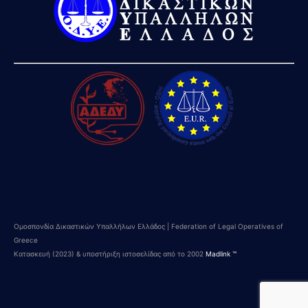
Ομοσπονδία Δικαστικών Υπαλλήλων Ελλάδος | Federation of Legal Operatives of
Greece
Κατασκευή (2023) & υποστήριξη ιστοσελίδας από το 2002
Madlink ™