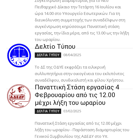
Συγκέντρωση Διαμαρτυρίας για το Νέο
Πειθαρχικό Δίκαιο την Τετάρτη 16 Ιουλίου και
ώρα 14.00 στο Υπουργείο Εσωτερικών. Για τη
διευκόλυνση συμμετοχής των συναδέλφων στη
συγκέντρωση κηρύσσουμε Παναττική στάση
εργασίας, την ίδια μέρα, από τις 13.00 ως την λήξη
του ωραρίου.
Δελτίο Τύπου
08/04/2025
ΔΕΛΤΙΑ ΤΥΠΟΥ
Το ΔΣ της ΟΔΥΕ εκφράζει τα ειλικρινή
συλλυπητήρια στην οικογένεια του εκλιπόντος
συναδέλφου, συνδικαλιστή και φίλου Χρήστου.
Παναττική Στάση εργασίας 4
Φεβρουαρίου από τις 12.00
μέχρι λήξη του ωραρίου
03/02/2025
ΔΕΛΤΙΑ ΤΥΠΟΥ
Παναττική Στάση εργασίας από τις 12.00 μέχρι
λήξη του ωραρίου - Παράσταση διαμαρτυρίας του
Γενικού Συμβουλίου της ΑΔΕΔΥ στο Υπ.