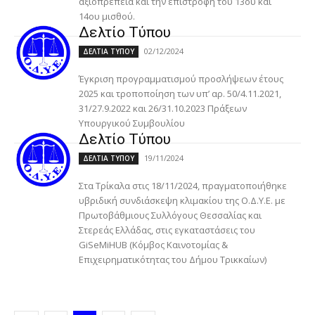
αξιοπρέπεια και την επιστροφή του 13ου και
14ου μισθού.
Δελτίο Τύπου
02/12/2024
ΔΕΛΤΙΑ ΤΥΠΟΥ
Έγκριση προγραμματισμού προσλήψεων έτους
2025 και τροποποίηση των υπ’ αρ. 50/4.11.2021,
31/27.9.2022 και 26/31.10.2023 Πράξεων
Υπουργικού Συμβουλίου
Δελτίο Τύπου
19/11/2024
ΔΕΛΤΙΑ ΤΥΠΟΥ
Στα Τρίκαλα στις 18/11/2024, πραγματοποιήθηκε
υβριδική συνδιάσκεψη κλιμακίου της Ο.Δ.Υ.Ε. με
Πρωτοβάθμιους Συλλόγους Θεσσαλίας και
Στερεάς Ελλάδας, στις εγκαταστάσεις του
GiSeMiHUB (Κόμβος Καινοτομίας &
Επιχειρηματικότητας του Δήμου Τρικκαίων)