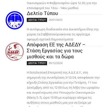
Οικονομικών 4 Φεβρουαρίου ώρα 12.30, για την
επαναφορά του 13ου - 14ου μισθού
Δελτίο Τύπου
20/01/2025
ΔΕΛΤΙΑ ΤΥΠΟΥ
Η αυτόφωρη διαδικασία στα Δικαστήρια όλης της
χώρας τα Σαββατοκύριακα και τις αργίες(με
αφορμή σχετικά δημοσιεύματα)
Απόφαση ΕΕ της ΑΔΕΔΥ –
Στάση Εργασίας για τους
μισθούς και τα δώρα
09/12/2024
ΔΕΛΤΙΑ ΤΥΠΟΥ
Η Εκτελεστική Επιτροπή της Α.Δ.Ε.Δ.Υ., στη
σημερινή της συνεδρίαση 3/12/24, αποφάσισε την
κήρυξη Στάσης Εργασίας για την Τετάρτη, 11 του
Δεκέμβρη, από τις 12:00 έως τη λήξη του ωραρίου
και συγκέντρωση στο Υπουργείο Οικονομικών
(Νίκης 5-7), ώρα 13:00 με κυρίαρχο αίτημα τις
αυξήσεις στους μισθούς μας για να ζούμε με