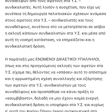
συναδέλφων από τους αιρετούς στα Υ.Σ. –
συνδικαλιστές. Αυτή λοιπόν η συσχέτιση, που είχε ως
συνέπεια τη δημιουργία πελατειακών σχέσεων ανάμεσα
στους αιρετούς στα Υ.Σ. – συνδικαλιστές και τους
συναδέλφους, συνέτεινε στο να μετατρέπεται σε ισόβια
η εκλογή κάποιων συνδικαλιστών στα Υ.Σ. και μέσα από
αυτή τη νοσηρή κατάσταση, να επηρεάζεται και η
συνδικαλιστική δράση.
Η παράταξή μας ΕΝΩΜΕΝΟΙ ΔΙΚΑΣΤΙΚΟΙ ΥΠΑΛΛΗΛΟΙ,
όπως και στις προηγούμενες εκλογές των αιρετών στα
Υ.Σ. είχαμε πει, θέλοντας να «σπάσει» αυτό το απόστημα
και η αρρωστημένη σχέση συναλλαγής και εξάρτησης
των αιρετών στα Υ.Σ.-συνδικαλιστών με τους
συναδέλφους και προσπάθησε να κάνει πράξη το
«ασυμβίβαστο», δηλαδή να μην έχουν καμία ενεργή
συνδικαλιστική δράση οι υποψήφιοι στα Υ.Σ. και κυρίως
σ΄ αυτά του Αρείου Πάγου (αφού αντικειμενικά στα