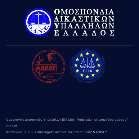
Ομοσπονδία Δικαστικών Υπαλλήλων Ελλάδος | Federation of Legal Operatives of
Greece
Κατασκευή (2023) & υποστήριξη ιστοσελίδας από το 2002
Madlink ™