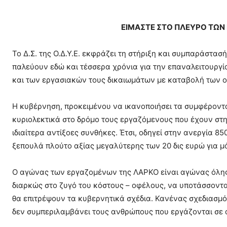
ΕΙΜΑΣΤΕ ΣΤΟ ΠΛΕΥΡΟ ΤΩΝ
Το Δ.Σ. της Ο.Δ.Υ.Ε. εκφράζει τη στήριξη και συμπαράστα
παλεύουν εδώ και τέσσερα χρόνια για την επαναλειτουργί
και των εργασιακών τους δικαιωμάτων με καταβολή των 
Η κυβέρνηση, προκειμένου να ικανοποιήσει τα συμφέροντα
κυριολεκτικά στο δρόμο τους εργαζόμενους που έχουν στηρ
ιδιαίτερα αντίξοες συνθήκες. Έτσι, οδηγεί στην ανεργία 8
ξεπουλά πλούτο αξίας μεγαλύτερης των 20 δις ευρώ για μ
Ο αγώνας των εργαζομένων της ΛΑΡΚΟ είναι αγώνας όλης 
διαρκώς στο ζυγό του κόστους – οφέλους, να υποτάσσονται
θα επιτρέψουν τα κυβερνητικά σχέδια. Κανένας σχεδιασμός
δεν συμπεριλαμβάνει τους ανθρώπους που εργάζονται σε 