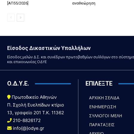
[ΑΠ55/2026]
αναθεώρηση
Είσοδος Δικαστικών Υπαλλήλων
Είσοδος μελών Δ.Σ. και συνέδρων πρωτοβαθμίων συλλόγων στο σύστημ
και επικοινωνίας ΟΔΥΕ
Ο.Δ.Υ.Ε.
ΕΠΙΛΕΞΤΕ
Πρωτοδικείο Αθηνών
ΑΡΧΙΚΗ ΣΕΛΙΔΑ
Π. Σχολή Ευελπίδων κτίριο
ΕΝΗΜΕΡΩΣΗ
13, γραφείο 201 T.K. 11362
ΣΥΛΛΟΓΟΙ ΜΕΛΗ
210-8826172
ΠΑΡΑΤΑΞΕΙΣ
info{@}odye.gr
ΑΡΧΕΙΟ