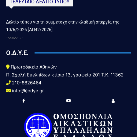
ΤΕΛΕΥΤΑΙΟ ΔΕΛΤΙΟ ΤΥΠΟΥ
Δελτίο τύπου για τη συμμετοχή στην κλαδική απεργία της
10/6/2026 [ΑΠ42/2026]
15/06/2026
Ο.Δ.Υ.Ε.
Πρωτοδικείο Αθηνών
Π. Σχολή Ευελπίδων κτίριο 13, γραφείο 201 T.K. 11362
210-8826464
info{@}odye.gr