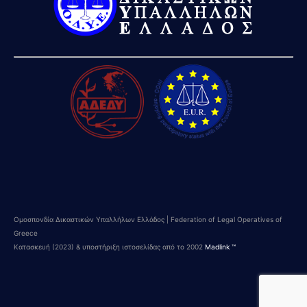
Ομοσπονδία Δικαστικών Υπαλλήλων Ελλάδος | Federation of Legal Operatives of
Greece
Κατασκευή (2023) & υποστήριξη ιστοσελίδας από το 2002
Madlink ™