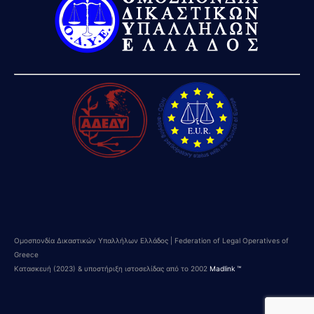
Ομοσπονδία Δικαστικών Υπαλλήλων Ελλάδος | Federation of Legal Operatives of
Greece
Κατασκευή (2023) & υποστήριξη ιστοσελίδας από το 2002
Madlink ™