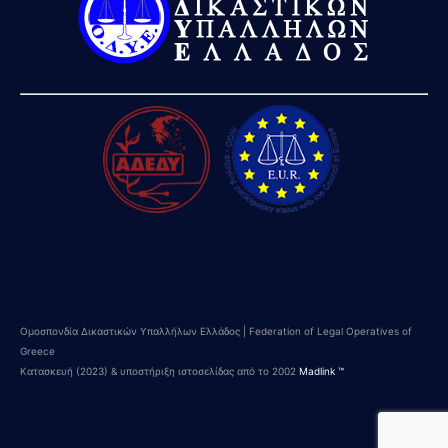
Ομοσπονδία Δικαστικών Υπαλλήλων Ελλάδος | Federation of Legal Operatives of
Greece
Κατασκευή (2023) & υποστήριξη ιστοσελίδας από το 2002
Madlink ™