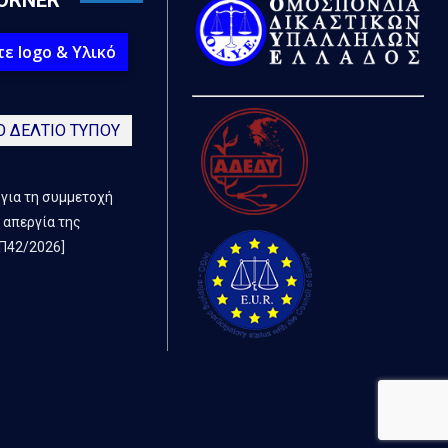
ORNER
ε logo & Υλικό
Ο ΔΕΛΤΙΟ ΤΥΠΟΥ
 για τη συμμετοχή
 απεργία της
Π42/2026]