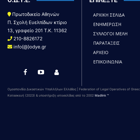
Ο.Δ.Υ.Ε.
ΕΠΙΛΕΞΤΕ
Πρωτοδικείο Αθηνών
ΑΡΧΙΚΗ ΣΕΛΙΔΑ
Π. Σχολή Ευελπίδων κτίριο
ΕΝΗΜΕΡΩΣΗ
13, γραφείο 201 T.K. 11362
ΣΥΛΛΟΓΟΙ ΜΕΛΗ
210-8826172
ΠΑΡΑΤΑΞΕΙΣ
info{@}odye.gr
ΑΡΧΕΙΟ
ΕΠΙΚΟΙΝΩΝΙΑ
Ομοσπονδία Δικαστικών Υπαλλήλων Ελλάδος | Federation of Legal Operatives of Gree
Κατασκευή (2023) & υποστήριξη ιστοσελίδας από το 2002
Madlink ™