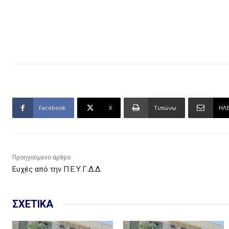
Facebook
X
Τυπώνω
ΗΛ
Προηγούμενο άρθρο
Ευχές από την Π.Ε.Υ.Γ.Δ.Δ.
ΣΧΕΤΙΚΑ