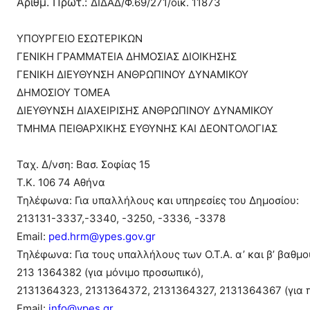
Αριθμ. Πρωτ.:
ΔΙΔΑΔ/Φ.69/271/οικ. 11873
ΥΠΟΥΡΓΕΙΟ ΕΣΩΤΕΡΙΚΩΝ
ΓΕΝΙΚΗ ΓΡΑΜΜΑΤΕΙΑ ΔΗΜΟΣΙΑΣ ΔΙΟΙΚΗΣΗΣ
ΓΕΝΙΚΗ ΔΙΕΥΘΥΝΣΗ ΑΝΘΡΩΠΙΝΟΥ ΔΥΝΑΜΙΚΟΥ
ΔΗΜΟΣΙΟΥ ΤΟΜΕΑ
ΔΙΕΥΘΥΝΣΗ ΔΙΑΧΕΙΡΙΣΗΣ ΑΝΘΡΩΠΙΝΟΥ ΔΥΝΑΜΙΚΟΥ
ΤΜΗΜΑ ΠΕΙΘΑΡΧΙΚΗΣ ΕΥΘΥΝΗΣ ΚΑΙ ΔΕΟΝΤΟΛΟΓΙΑΣ
Ταχ. Δ/νση: Βασ. Σοφίας 15
Τ.Κ. 106 74 Αθήνα
Τηλέφωνα: Για υπαλλήλους και υπηρεσίες του Δημοσίου:
213131-3337,-3340, -3250, -3336, -3378
Email:
ped.hrm@ypes.gov.gr
Τηλέφωνα: Για τους υπαλλήλους των Ο.Τ.Α. α’ και β’ βαθμο
213 1364382 (για μόνιμο προσωπικό),
2131364323, 2131364372, 2131364327, 2131364367 (για π
Email:
info@ypes.gr