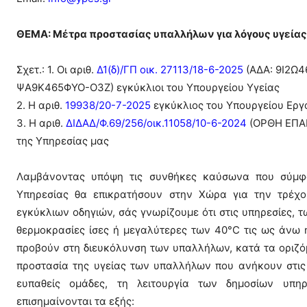
ΘΕΜΑ: Μέτρα προστασίας υπαλλήλων για λόγους υγείας
Σχετ.: 1. Οι αριθ.
Δ1(δ)/ΓΠ οικ. 27113/18-6-2025
(ΑΔΑ: 9Ι2Ω4
ΨΑ9Κ465ΦΥΟ-Ο3Ζ) εγκύκλιοι του Υπουργείου Υγείας
2. Η αριθ.
19938/20-7-2025
εγκύκλιος του Υπουργείου Εργ
3. Η αριθ.
ΔΙΔΑΔ/Φ.69/256/οικ.11058/10-6-2024
(ΟΡΘΗ ΕΠΑΝ
της Υπηρεσίας μας
Λαμβάνοντας υπόψη τις συνθήκες καύσωνα που σύμφω
Υπηρεσίας θα επικρατήσουν στην Χώρα για την τρέχ
εγκύκλιων οδηγιών, σάς γνωρίζουμε ότι στις υπηρεσίες, τ
θερμοκρασίες ίσες ή μεγαλύτερες των 40°C τις ως άνω 
προβούν στη διευκόλυνση των υπαλλήλων, κατά τα οριζόμ
προστασία της υγείας των υπαλλήλων που ανήκουν στις
ευπαθείς ομάδες, τη λειτουργία των δημοσίων υπηρ
επισημαίνονται τα εξής: