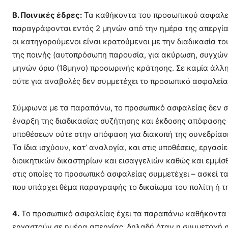
Β. Ποινικές έδρες:
Τα καθήκοντα του προσωπικού ασφαλεία
παραγράφονται εντός 2 μηνών από την ημέρα της απεργίας 
οι κατηγορούμενοι είναι κρατούμενοι με την διαδικασία τ
της ποινής (αυτοπρόσωπη παρουσία, για ακύρωση, συγχών
μηνών όριο (18μηνο) προσωρινής κράτησης. Σε καμία άλλη
ούτε για αναβολές δεν συμμετέχει το προσωπικό ασφαλεία
Σύμφωνα με τα παραπάνω, το προσωπικό ασφαλείας δεν συ
έναρξη της διαδικασίας συζήτησης και έκδοσης απόφασης
υποθέσεων ούτε στην απόφαση για διακοπή της συνεδρίασ
Τα ίδια ισχύουν, κατ’ αναλογία, και στις υποθέσεις, εργασ
διοικητικών δικαστηρίων και εισαγγελιών καθώς και εμμ
στις οποίες το προσωπικό ασφαλείας συμμετέχει – ασκεί τ
που υπάρχει θέμα παραγραφής το δικαίωμα του πολίτη ή τη
4.
Το προσωπικό ασφαλείας έχει τα παραπάνω καθήκοντα 
εργαστούν σε ημέρα απεργίας, δηλαδή όταν η συμμετοχή στ