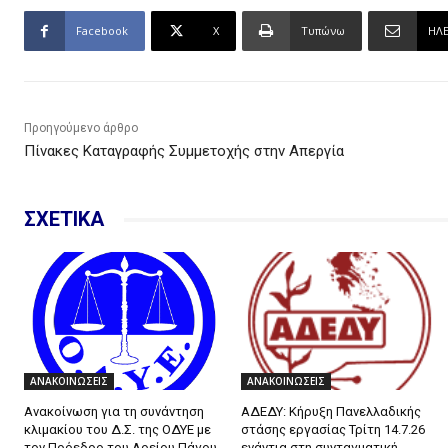
Facebook
X
Τυπώνω
ΗΛ
Προηγούμενο άρθρο
Πίνακες Καταγραφής Συμμετοχής στην Απεργία
ΣΧΕΤΙΚΑ
ΑΝΑΚΟΙΝΩΣΕΙΣ
ΑΝΑΚΟΙΝΩΣΕΙΣ
Ανακοίνωση για τη συνάντηση
ΑΔΕΔΥ: Κήρυξη Πανελλαδικής
κλιμακίου του Δ.Σ. της ΟΔΥΕ με
στάσης εργασίας Τρίτη 14.7.26
τον Πρόεδρο του Αρείου Πάγου
ενάντια στη συνταγματική