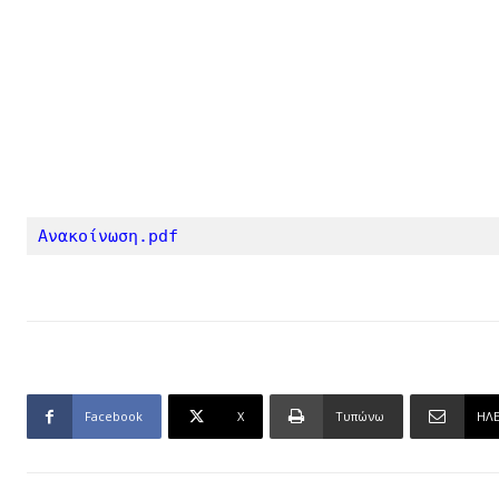
Ανακοίνωση.pdf
Facebook
X
Τυπώνω
ΗΛ