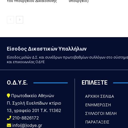
του Υπουργείου Δικαιοσύνης
υπουργείο)
Είσοδος Δικαστικών Υπαλλήλων
Είσοδος μελών Δ.Σ. και συνέδρων πρωτοβαθμίων συλλόγων στο σύστημ
και επικοινωνίας ΟΔΥΕ
Ο.Δ.Υ.Ε.
ΕΠΙΛΕΞΤΕ
Πρωτοδικείο Αθηνών
ΑΡΧΙΚΗ ΣΕΛΙΔΑ
Π. Σχολή Ευελπίδων κτίριο
ΕΝΗΜΕΡΩΣΗ
13, γραφείο 201 T.K. 11362
ΣΥΛΛΟΓΟΙ ΜΕΛΗ
210-8826172
ΠΑΡΑΤΑΞΕΙΣ
info{@}odye.gr