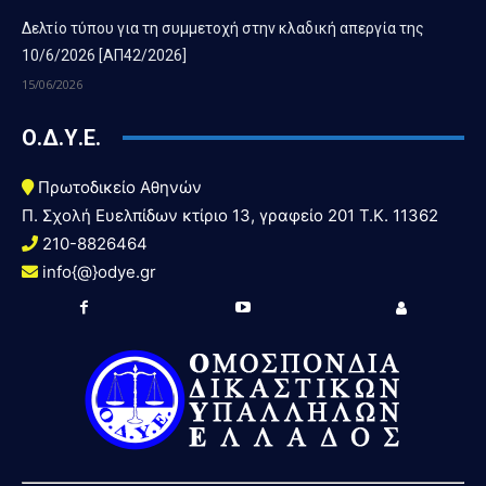
Δελτίο τύπου για τη συμμετοχή στην κλαδική απεργία της
10/6/2026 [ΑΠ42/2026]
15/06/2026
Ο.Δ.Υ.Ε.
Πρωτοδικείο Αθηνών
Π. Σχολή Ευελπίδων κτίριο 13, γραφείο 201 T.K. 11362
210-8826464
info{@}odye.gr