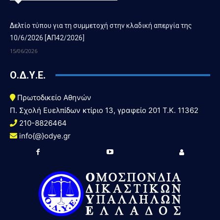
Δελτίο τύπου για τη συμμετοχή στην κλαδική απεργία της
10/6/2026 [ΑΠ42/2026]
15/06/2026
Ο.Δ.Υ.Ε.
Πρωτοδικείο Αθηνών
Π. Σχολή Ευελπίδων κτίριο 13, γραφείο 201 T.K. 11362
210-8826464
info{@}odye.gr