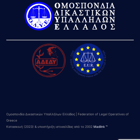
Ομοσπονδία Δικαστικών Υπαλλήλων Ελλάδος | Federation of Legal Operatives of
Greece
Κατασκευή (2023) & υποστήριξη ιστοσελίδας από το 2002
Madlink ™