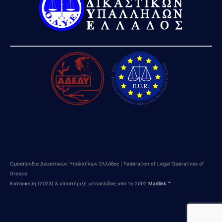
Ομοσπονδία Δικαστικών Υπαλλήλων Ελλάδος | Federation of Legal Operatives of
Greece
Κατασκευή (2023) & υποστήριξη ιστοσελίδας από το 2002
Madlink ™