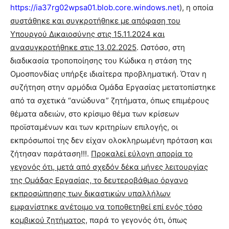
https://ia37rg02wpsa01.blob.core.windows.net
), η οποία
συστάθηκε και συγκροτήθηκε με απόφαση του
Υπουργού Δικαιοσύνης στις 15.11.2024 και
ανασυγκροτήθηκε στις 13.02.2025
. Ωστόσο, στη
διαδικασία τροποποίησης του Κώδικα η στάση της
Ομοσπονδίας υπήρξε ιδιαίτερα προβληματική. Όταν η
συζήτηση στην αρμόδια Ομάδα Εργασίας μετατοπίστηκε
από τα σχετικά “ανώδυνα” ζητήματα, όπως επιμέρους
θέματα αδειών, στο κρίσιμο θέμα των κρίσεων
προϊσταμένων και των κριτηρίων επιλογής, οι
εκπρόσωποί της δεν είχαν ολοκληρωμένη πρόταση και
ζήτησαν παράταση!!!.
Προκαλεί εύλογη απορία το
γεγονός ότι, μετά από σχεδόν δέκα μήνες λειτουργίας
της Ομάδας Εργασίας, το δευτεροβάθμιο όργανο
εκπροσώπησης των δικαστικών υπαλλήλων
εμφανίστηκε ανέτοιμο να τοποθετηθεί επί ενός τόσο
κομβικού ζητήματος
, παρά το γεγονός ότι, όπως