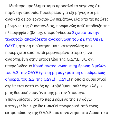
Ιδιαίτερο προβληματισμό προκαλεί το γεγονός ότι,
παρά την απουσία Προεδρείου για έξι μήνες και με
ανοικτά σειρά εργασιακών θεμάτων, μία από τις πρώτες
μέριμνες της Ομοσπονδίας, προφανώς καθ΄ υπόδειξη της
πλειοψηφίας (βλ. σχ. υπερσύνδεσμο
Σχετικά με την
τελευταία απαράδεκτη ανακοίνωση του ΔΣ της ΟΔΥΕ |
ΟΔΥΕ
), ήταν η υιοθέτηση μιας καταγγελίας που
προέρχεται από οκτώ μεμονωμένα άτομα (είναι
αναρτημένη στην ιστοσελίδα της Ο.Δ.Υ.Ε. βλ. σχ.
υπερσύνδεσμο
Κοινή ανακοίνωση-ενημέρωση 8 μελών
του Δ.Σ. της ΟΔΥΕ (για τη μη συγκρότηση σε σώμα έως
σήμερα, του Δ.Σ. της ΟΔΥΕ) | ΟΔΥΕ
) η οποία ουσιαστικά
στρέφεται κατά ενός πρωτοβάθμιου συλλόγου λόγω
μιας θεσμικής συνάντησης με τον Υπουργό.
Υπενθυμίζεται, ότι το περιεχόμενο της εν λόγω
καταγγελίας είχε διατυπωθεί προφορικά από τρεις
εκπροσώπους της Ο.Δ.Υ.Ε., σε συνάντηση στο Διοικητικό