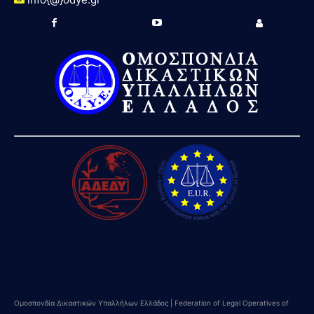
Ομοσπονδία Δικαστικών Υπαλλήλων Ελλάδος | Federation of Legal Operatives of