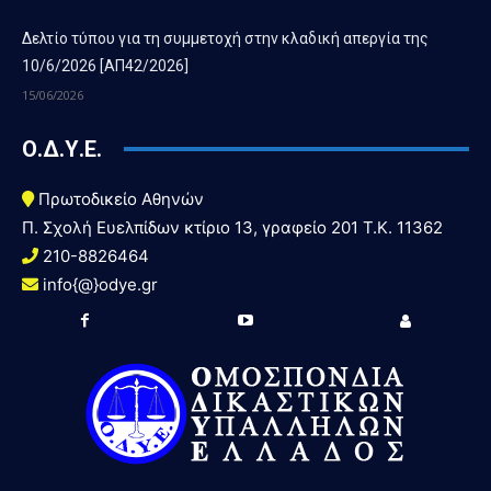
Δελτίο τύπου για τη συμμετοχή στην κλαδική απεργία της
10/6/2026 [ΑΠ42/2026]
15/06/2026
Ο.Δ.Υ.Ε.
Πρωτοδικείο Αθηνών
Π. Σχολή Ευελπίδων κτίριο 13, γραφείο 201 T.K. 11362
210-8826464
info{@}odye.gr