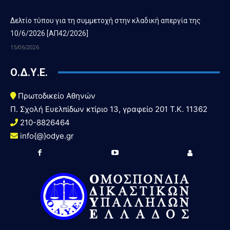
Δελτίο τύπου για τη συμμετοχή στην κλαδική απεργία της
10/6/2026 [ΑΠ42/2026]
15/06/2026
Ο.Δ.Υ.Ε.
Πρωτοδικείο Αθηνών
Π. Σχολή Ευελπίδων κτίριο 13, γραφείο 201 T.K. 11362
210-8826464
info{@}odye.gr